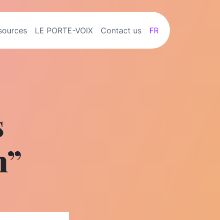
sources
LE PORTE-VOIX
Contact us
FR
s
n”