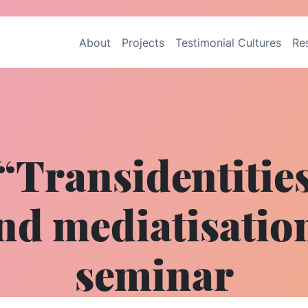
About
Projects
Testimonial Cultures
Re
“Transidentitie
nd mediatisatio
seminar