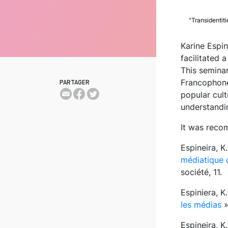
"Transidentiti
Karine Espin
facilitated 
This seminar
Francophone 
PARTAGER
popular cul
understandi
It was reco
Espineira, K
médiatique 
société, 11.
Espiniera, K
les médias
»
Espineira, K