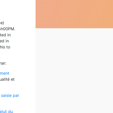
ce)
5h00PM.
ted in
ed in
his to
nar:
ement
ualité et
 saisie par
atut du