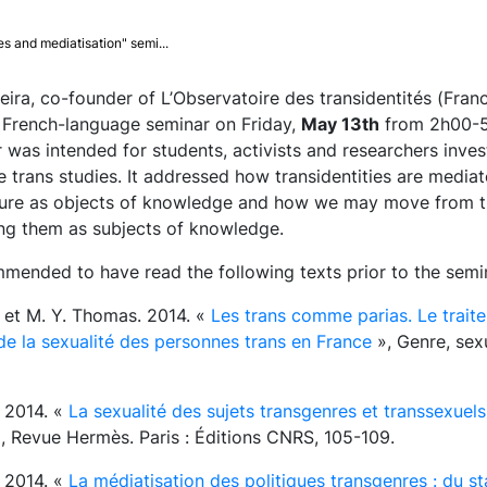
es and mediatisation" semi...
eira, co-founder of L’Observatoire des transidentités (Fran
a French-language seminar on Friday,
May 13th
from 2h00-
 was intended for students, activists and researchers inves
trans studies. It addressed how transidentities are mediat
ture as objects of knowledge and how we may move from t
ng them as subjects of knowledge.
mmended to have read the following texts prior to the semi
. et M. Y. Thomas. 2014. «
Les trans comme parias. Le trait
de la sexualité des personnes trans en France
», Genre, sex
. 2014. «
La sexualité des sujets transgenres et transsexuels
, Revue Hermès. Paris : Éditions CNRS, 105-109.
. 2014. «
La médiatisation des politiques transgenres : du st